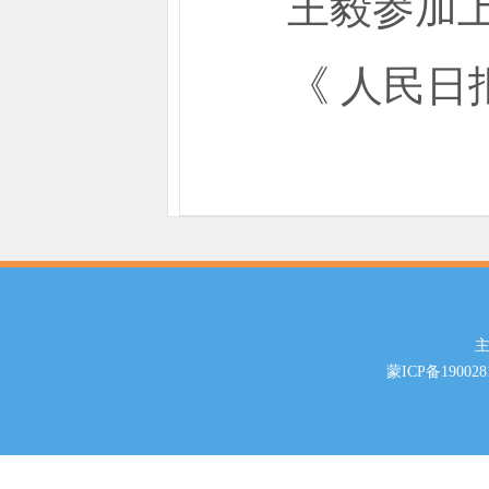
王毅参加上
《 人民日报 》
主
蒙ICP备190028