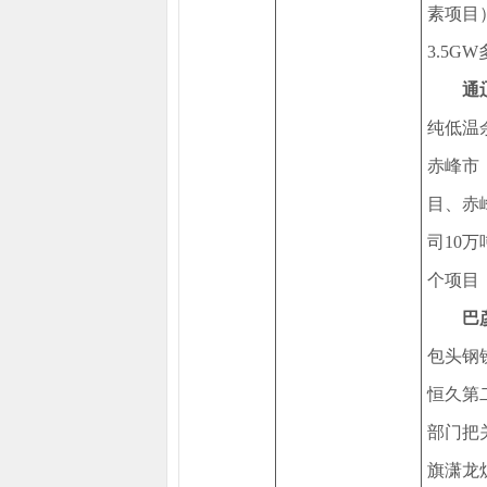
素项目
3.5
通
纯低温
赤峰市
目、赤
司10
个项目
巴
包头钢
恒久第
部门把
旗潇龙