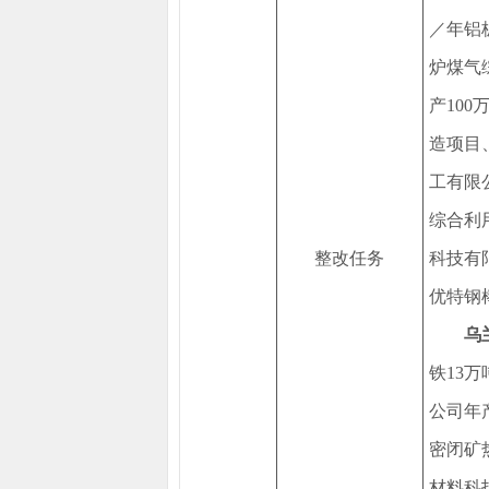
／年铝
炉煤气
产10
造项目
工有限
综合利
整改任务
科技有
优特钢
乌
铁13
公司年产
密闭矿热
材料科