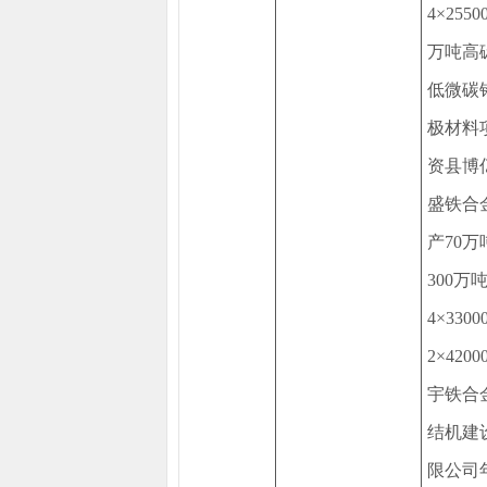
4×2
万吨高
低微碳铬
极材料
资县博
盛铁合
产70
300
4×3
2×42
宇铁合金
结机建
限公司