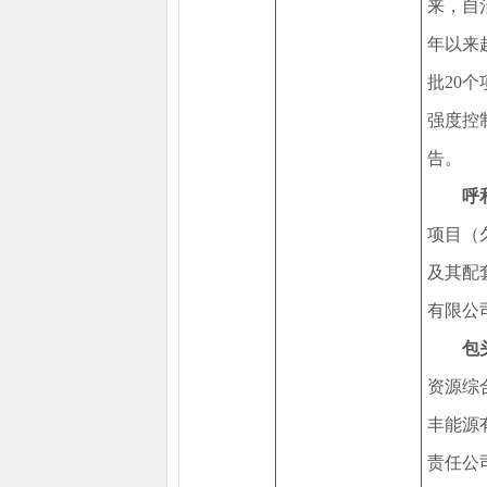
来，自
年以来
批20
强度控制
告。
呼
项目（
及其配
有限公
包
资源综
丰能源
责任公