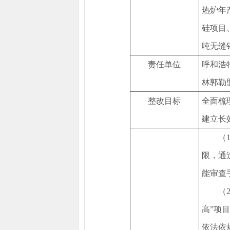
热炉年
硅项目
吨无缝
责任单位
呼和浩
林郭勒
整改目标
全面梳
建立长
（
限，通
能审查
（
高”项
依法依