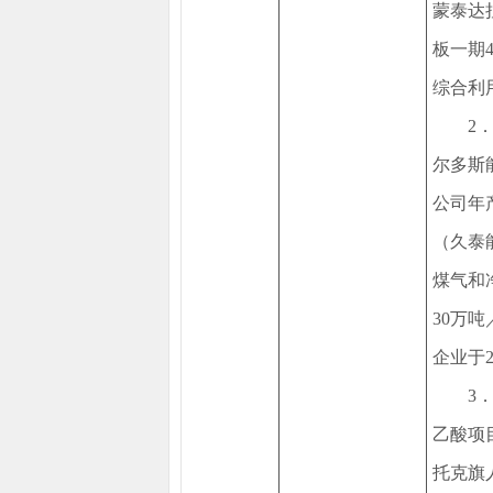
蒙泰达
板一期
综合利
2
尔多斯
公司年
（久泰
煤气和
30万
企业于2
3
乙酸项
托克旗