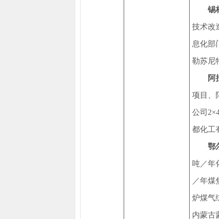
锡
技术改
息化部
勒苏尼
阿
项目、
公司2
都化工
鄂
吨／年
／年煤
炉煤气
内蒙古