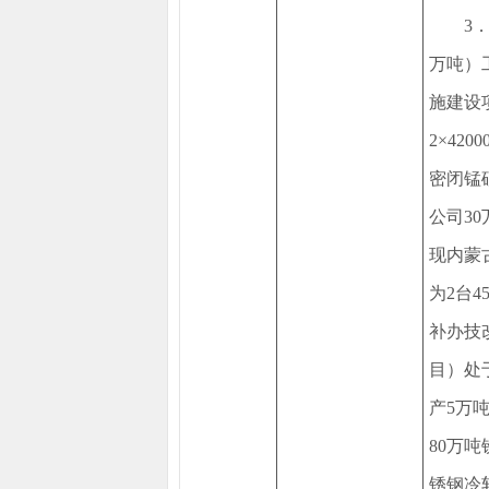
3
万吨）
施建设
2×42
密闭锰
公司3
现内蒙
为2台
补办技
目）处
产5万
80万
锈钢冷