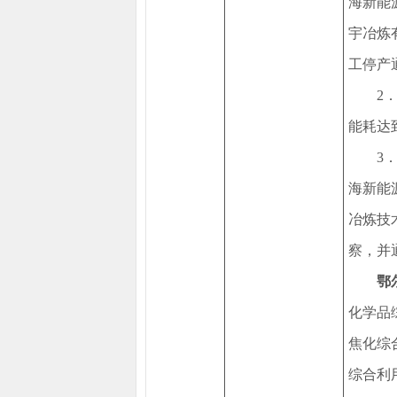
海新能
宇冶炼
工停产
2
能耗达
3
海新能
冶炼技
察，并
鄂
化学品
焦化综
综合利