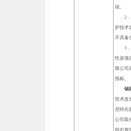
续。
2
炉技术
不具备
3
性炭项
限公司
指
锡
技术改
尼特右
公司取得
特右旗