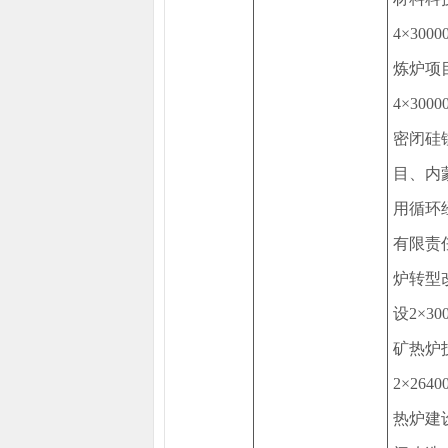
4×30
炼炉项
4×30
密闭硅
目、内
用循环
有限责
炉转型
设2×3
矿热炉
2×26
热炉建